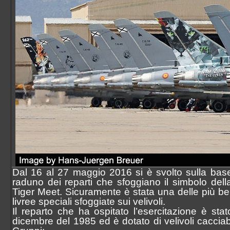
Sezione Aerea Lamezia Terme
Sezione Aerea Napoli
Sezione Aerea Palermo
Sezione Aerea di Manovra Pisa
Sezione Aerea Pratica di Mare
Sezione Aerea Rimini
Sezione Aerea Venezia
Sezione Aerea Venegono
Dal 16 al 27 maggio 2016 si è svolto sulla base
raduno dei reparti che sfoggiano il simbolo del
Tiger Meet. Sicuramente è stata una delle più belle
livree speciali sfoggiate sui velivoli.
Il reparto che ha ospitato l’esercitazione è sta
dicembre del 1985 ed è dotato di velivoli cacci