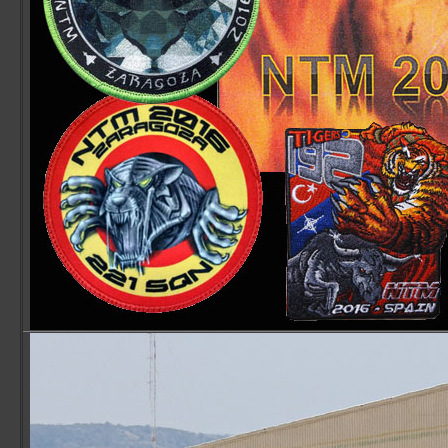
61° Stormo
70° Stormo
72° Stormo
1° RMV
3° RMV
10° RMV
CAE MC
Accademia Aeronautica
CSAM/3ªRA
Marina Militare overview
Italian Navy
MariSTaeli Catania
MariSTaer Grottaglie
MariSTaeli Luni
Guardia Costiera overview
Italian Coast Guard
Base Aerea Catania
Base Aerea Luni
Base Aerea Pescara
Guardia di Finanza overview
Italian Custom Police
ReTLA Aereo
Gruppo Esplorazione Aeromarittima
Sezione Aerea Bari
Sezione Aerea Bolzano
Sezione Aerea Cagliari
Sezione Aerea di Manovra Catania
Sezione Aerea Genova