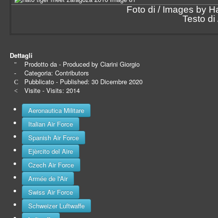
Foto di / Images by 
Testo di
Dettagli
Prodotto da - Produced by
Ciarini Giorgio
Categoria:
Contributors
Pubblicato - Published: 30 Dicembre 2020
Visite - Visits: 2014
Aeronautica Militare
Italian Air Force
Spanish Air Force
Ejèrcito del Aire
Czech Air Force
Armée de l'Air
Swiss Air Force
Schweizer Luftwaffe