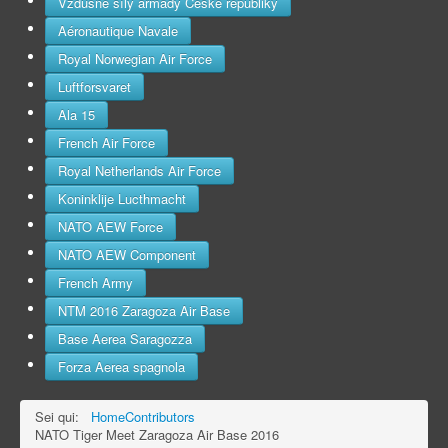
Vzdušné síly armády České republiky
Aéronautique Navale
Royal Norwegian Air Force
Luftforsvaret
Ala 15
French Air Force
Royal Netherlands Air Force
Koninklije Lucthmacht
NATO AEW Force
NATO AEW Component
French Army
NTM 2016 Zaragoza Air Base
Base Aerea Saragozza
Forza Aerea spagnola
Sei qui:
Home
Contributors
NATO Tiger Meet Zaragoza Air Base 2016