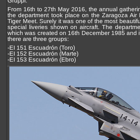
Gruppi:
From 16th to 27th May 2016, the annual gathering 
the department took place on the Zaragoza Air B
Tiger Meet. Surely it was one of the most beautifu
special liveries shown on aircraft. The departm
which was created on 16th December 1985 and it
there are three groups:
-EI 151 Escuadrón (Toro)
-EI 152 Escuadrón (Marte)
-EI 153 Escuadrón (Ebro)