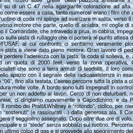
 su di un C 47 nella sgargiante colorazione ad alta v
o come essere a casa, tanto numerosi erano i film che
 ruotino di coda mi spinge ad avanzare in salita, verso il
rimo motore che parte, quello di sinistra, mi coglie di 
 il Comandate, che intravedo a prua, in cabina, impegna
 sulla pista di rullaggio che ci porterà al punto attesa 
ll’USAF, al cui confronto ci sentiamo veramente pic
 in pista e viene dato pieno motore. Gran lavoro di pe
a perdere l’aderenza con la pista, la coda si solleva, e,
ad un quota di 2000 feet, verso la zona operativa, 
cialisti che sono a terra armati di teodoliti. Il loro co
nello spazio con il segnale della radioassistenza in esa
“06”, fino alla testata. L’aereo percorre tutta la pista a 
edura molte volte. A bordo sono tutti impegnati in controll
per un non addetto ai lavori. Cerco di non disturbarli, 
zanise, ci dirigiamo nuovamente a Capodichino, e da Po
”. Il rombo dei Pratt&Whitney è “rotondo”, ciclico, per nie
n “sostenuti” (e rassicurati…) dalla generosa ala. Il 
gere il seggiolino assegnato. Dopo oltre due ore di volo
rincipale e si “siede” senza sobbalzi sul ruotino. Percorria
 un ultimo colpo di gas e si provvede allo spegnimento dei