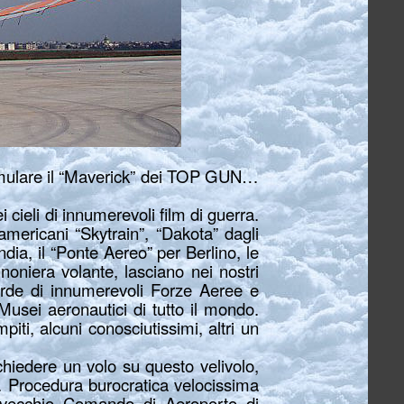
i emulare il “Maverick” dei TOP GUN…
i cieli di innumerevoli film di guerra.
 americani “Skytrain”, “Dakota” dagli
dia, il “Ponte Aereo” per Berlino, le
noniera volante, lasciano nei nostri
carde di innumerevoli Forze Aeree e
 Musei aeronautici di tutto il mondo.
ti, alcuni conosciutissimi, altri un
hiedere un volo su questo velivolo,
. Procedura burocratica velocissima
il vecchio Comando di Aeroporto di