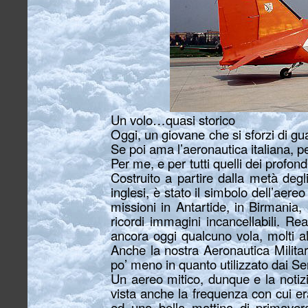
Un volo…quasi storico
Oggi, un giovane che si sforzi di g
Se poi ama l’aeronautica italiana, p
Per me, e per tutti quelli dei profond
Costruito a partire dalla metà degli
inglesi, è stato il simbolo dell’aer
missioni in Antartide, in Birmania,
ricordi immagini incancellabili. R
ancora oggi qualcuno vola, molti a
Anche la nostra Aeronautica Militar
po’ meno in quanto utilizzato dai Ser
Un aereo mitico, dunque e la notiz
vista anche la frequenza con cui e
ed una bella mattina di primavera