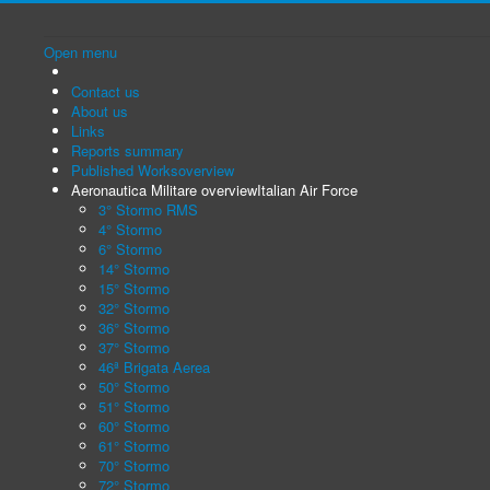
Open menu
Contact us
About us
Links
Reports summary
Published Works
overview
Aeronautica Militare overview
Italian Air Force
3° Stormo RMS
4° Stormo
6° Stormo
14° Stormo
15° Stormo
32° Stormo
36° Stormo
37° Stormo
46ª Brigata Aerea
50° Stormo
51° Stormo
60° Stormo
61° Stormo
70° Stormo
72° Stormo