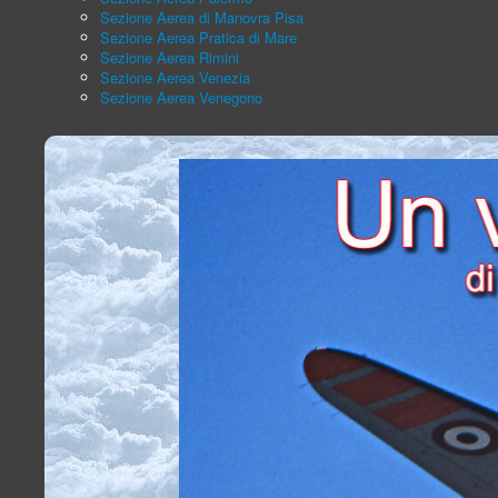
Sezione Aerea di Manovra Pisa
Sezione Aerea Pratica di Mare
Sezione Aerea Rimini
Sezione Aerea Venezia
Sezione Aerea Venegono