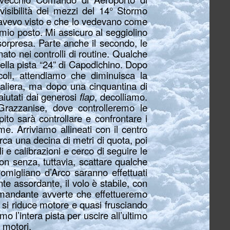
isibilità dei mezzi del 14° Stormo
 avevo visto e che lo vedevano come
 mio posto. Mi assicuro al seggiolino
sorpresa. Parte anche il secondo, le
to nei controlli di routine. Qualche
della pista “24” di Capodichino. Dopo
coli, attendiamo che diminuisca la
daliera, ma dopo una cinquantina di
 aiutati dai generosi
flap
, decolliamo.
Grazzanise, dove controlleremo le
mpito sarà controllare e confrontare i
me. Arriviamo allineati con il centro
circa una decina di metri di quota, poi
i e calibrazioni e cerco di seguire le
non senza, tuttavia, scattare qualche
migliano d’Arco saranno effettuati
nte assordante, il volo è stabile, con
Comandante avverte che effettueremo
, si riduce motore e quasi frusciando
mo l’intera pista per uscire all’ultimo
 motori.