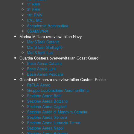
1° RMV
3° RMV
10° RMV
CAE MC
Accademia Aeronautica
CSAM/3ªRA
Marina Militare overview
Italian Navy
MariSTaeli Catania
MariSTaer Grottaglie
MariSTaeli Luni
Guardia Costiera overview
Italian Coast Guard
Base Aerea Catania
Base Aerea Luni
Base Aerea Pescara
Guardia di Finanza overview
Italian Custom Police
ReTLA Aereo
Gruppo Esplorazione Aeromarittima
Sezione Aerea Bari
Sezione Aerea Bolzano
Sezione Aerea Cagliari
Sezione Aerea di Manovra Catania
Sezione Aerea Genova
Sezione Aerea Lamezia Terme
Sezione Aerea Napoli
Sezione Aerea Palermo