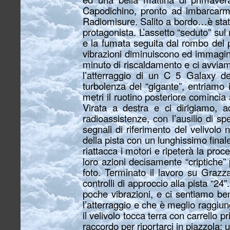
Capodichino, pronto ad imbarcarmi
Radiomisure. Salito a bordo…è stat
protagonista. L’assetto “seduto” sul
e la fumata seguita dal rombo del p
vibrazioni diminuiscono ed immagino
minuto di riscaldamento e ci avviamo
l’atterraggio di un C 5 Galaxy de
turbolenza del “gigante”, entriamo
metri il ruotino posteriore comincia 
Virata a destra e ci dirigiamo, 
radioassistenze, con l’ausilio di spe
segnali di riferimento del velivolo 
della pista con un lunghissimo finale 
riattacca i motori e ripeterà la proc
loro azioni decisamente “criptiche” 
foto. Terminato il lavoro su Graz
controlli di approccio alla pista “24
poche vibrazioni, e ci sentiamo be
l’atterraggio e che è meglio raggiun
il velivolo tocca terra con carrello p
raccordo per riportarci in piazzola: