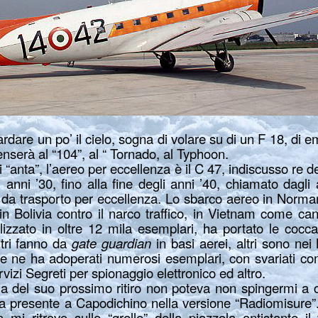
uardare un po’ il cielo, sogna di volare su di un F 18, d
enserà al “104”, al “ Tornado, al Typhoon.
i “anta”, l’aereo per eccellenza è il C 47, indiscusso re de
 anni ’30, fino alla fine degli anni ’40, chiamato dagli
eo da trasporto per eccellenza. Lo sbarco aereo in Norman
 in Bolivia contro il narco traffico, in Vietnam come can
ealizzato in oltre 12 mila esemplari, ha portato le coc
ltri fanno da
gate guardian
in basi aerei, altri sono nei
e ne ha adoperati numerosi esemplari, con svariati compi
vizi Segreti per spionaggio elettronico ed altro.
ia del suo prossimo ritiro non poteva non spingermi a c
ra presente a Capodichino nella versione “Radiomisure”
 mi ritrovo sulle “grelle” della piazzola antistante 