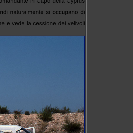
il Comandante in Capo della Cyprus
uindi naturalmente si occupano di
e e vede la cessione dei velivoli