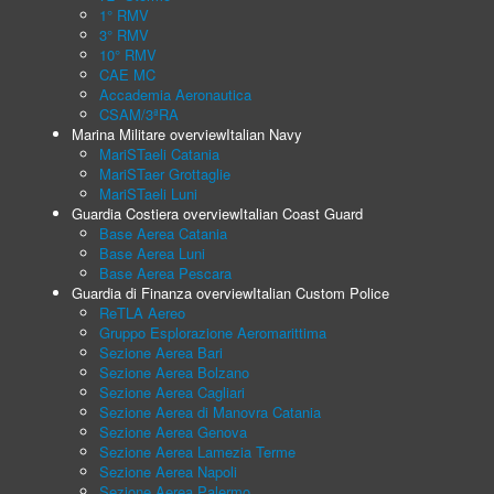
1° RMV
3° RMV
10° RMV
CAE MC
Accademia Aeronautica
CSAM/3ªRA
Marina Militare overview
Italian Navy
MariSTaeli Catania
MariSTaer Grottaglie
MariSTaeli Luni
Guardia Costiera overview
Italian Coast Guard
Base Aerea Catania
Base Aerea Luni
Base Aerea Pescara
Guardia di Finanza overview
Italian Custom Police
ReTLA Aereo
Gruppo Esplorazione Aeromarittima
Sezione Aerea Bari
Sezione Aerea Bolzano
Sezione Aerea Cagliari
Sezione Aerea di Manovra Catania
Sezione Aerea Genova
Sezione Aerea Lamezia Terme
Sezione Aerea Napoli
Sezione Aerea Palermo