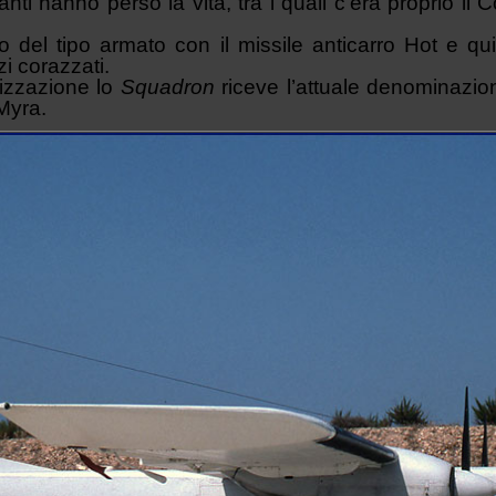
anti hanno perso la vita, tra i quali c’era proprio 
no del tipo armato con il missile anticarro Hot e q
i corazzati.
izzazione lo
Squadron
riceve l’attuale denominazion
 Myra.