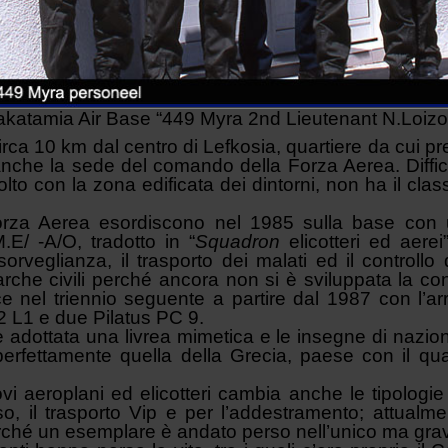
akatamia Air Base “449 Myra 2nd Lieutenant N.Loizo
irca 10 km dal centro di Lefkosia, quartiere da cui pr
nche la sede del comando della Forza Aerea. Difficil
lto con la zona edificata dei dintorni, non ha il cla
Forza Aerea esordiscono nel 1985 sulla base con u
E/ -A/O, tradotto in “
Squadron
elicotteri ed aerei”
rveglianza, il trasporto dei malati ed il controllo
rche civili perché ancora non si è sviluppata la co
 nel triennio seguente a partire dal 1987 con l’ar
2 L1 e due Pilatus PC 9.
dottata una livrea mimetica e le insegne di naziona
erfettamente quella della Grecia, paese con il qu
i aeroplani ed elicotteri cambia anche le tipologie
so, il trasporto Vip e per l’addestramento; attualment
rché un esemplare è andato perso nell’unico ma gravi