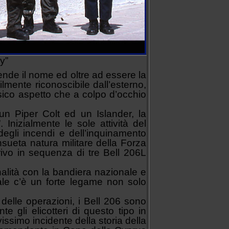
y”
ende il nome ed oltre ad essere la
mente riconoscibile dall’esterno,
ssico aspetto che a colpo d’occhio
n Piper Colt ed un Islander, la
. Inizialmente le sole attività del
 degli incendi e dell’inquinamento
nsueta natura militare della Forza
rivo in sequenza di tre Bell 206L
lità con la bandiera nazionale e
ale c’è un forte legame non solo
 delle operazioni, i Bell 206 sono
e gli elicotteri di questo tipo in
ssimo incidente della storia della