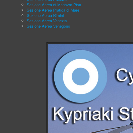
Sezione Aerea di Manovra Pisa
Sezione Aerea Pratica di Mare
Sezione Aerea Rimini
Sezione Aerea Venezia
Sezione Aerea Venegono