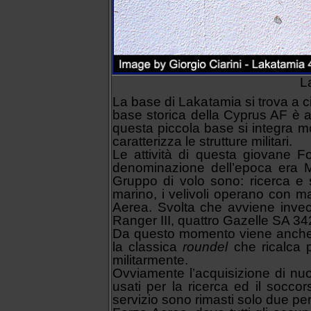
L
La base di Lakatamia si trova a c
base storica della Cyprus AF è a
questa piccola base si integra mo
caratterizza le strutture militari.
Le attività di questa giovane 
denominazione dell’epoca era M.
Gruppo di volo sono: ricerca e so
marino, i velivoli operano con ma
Aerea. Svolta che avviene invece
Ranger III, quattro Gazelle SA 34
Da questo momento viene anche a
la classica
roundel
che ricalca p
militarmente.
Ovviamente l’acquisizione di nuov
usati per la ricerca ed il soccor
servizio sono rimasti solo due pe