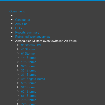
Open menu
Contact us
About us
Links
Reports summary
Published Works
overview
Aeronautica Militare overview
Italian Air Force
3° Stormo RMS
4° Stormo
6° Stormo
14° Stormo
15° Stormo
32° Stormo
36° Stormo
37° Stormo
46ª Brigata Aerea
50° Stormo
51° Stormo
60° Stormo
61° Stormo
70° Stormo
72° Stormo