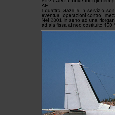
Forza Aerea, dove tutti gli occup
AF.
I quattro Gazelle in servizio so
eventuali operazioni contro i mezz
Nel 2001 in seno ad una riorgan
ad ala fissa al neo costituito 450