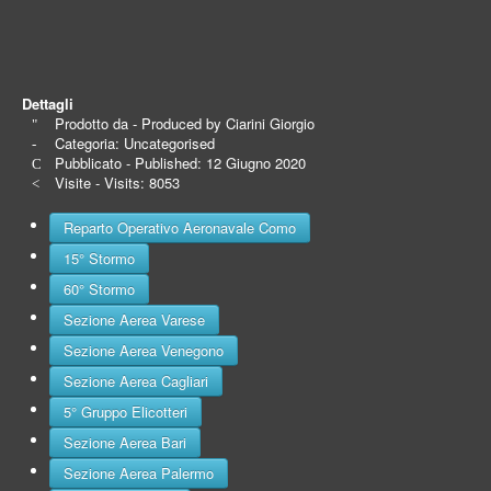
Dettagli
Prodotto da - Produced by
Ciarini Giorgio
Categoria:
Uncategorised
Pubblicato - Published: 12 Giugno 2020
Visite - Visits: 8053
Reparto Operativo Aeronavale Como
15° Stormo
60° Stormo
Sezione Aerea Varese
Sezione Aerea Venegono
Sezione Aerea Cagliari
5° Gruppo Elicotteri
Sezione Aerea Bari
Sezione Aerea Palermo